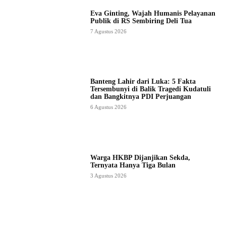
Eva Ginting, Wajah Humanis Pelayanan
Publik di RS Sembiring Deli Tua
7 Agustus 2026
Banteng Lahir dari Luka: 5 Fakta
Tersembunyi di Balik Tragedi Kudatuli
dan Bangkitnya PDI Perjuangan
6 Agustus 2026
Warga HKBP Dijanjikan Sekda,
Ternyata Hanya Tiga Bulan
3 Agustus 2026