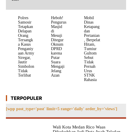
Polres
Heboh!
Mobil
Samosir
Pengurus
Dinas
Tetapkan
Masjid
Ketapang
Delapan
di
dan
Orang
Mesuji
Pertanian
Tersangk
Ditegur
, Berpelat
a Kasus
Oknum
Hitam,
Penganiy
DPRD
Tumiur
aan Army
karena
Gultom
Siregar,
Putar
Sebut
Jautir
Suara
Tidak
Simbolon
Mengaji
Pernah
Tidak
Jelang
Urus
Terlibat
Azan
STNK
Rahasia
TERPOPULER
[wpp post_type='post' limit=5 range='daily' order_by='views']
Wali Kota Medan Rico Waas
Dikukuhkan Jadi Duta Ayah Teladan