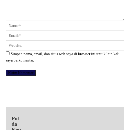
Komentar:
Na
Ema
Web
Simpan nama, email, dan situs web saya di browser ini untuk lain kali
saya berkomentar.
Facebook
X
Pinterest
WhatsApp
Pol
da
Kep