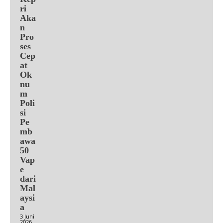
ri
Aka
n
Pro
ses
Cep
at
Ok
nu
m
Poli
si
Pe
mb
awa
50
Vap
e
dari
Mal
aysi
a
3 Juni
2026