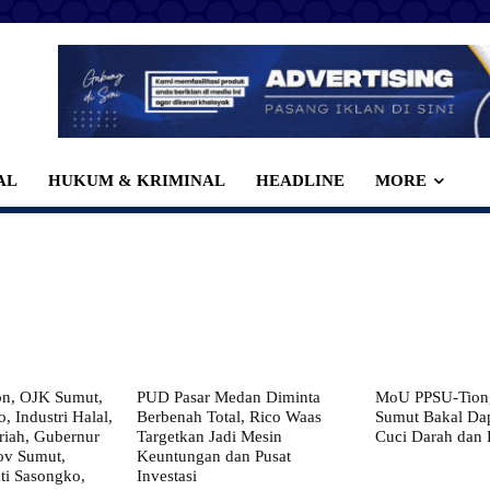
AL
HUKUM & KRIMINAL
HEADLINE
MORE
on, OJK Sumut,
PUD Pasar Medan Diminta
MoU PPSU-Tiong
, Industri Halal,
Berbenah Total, Rico Waas
Sumut Bakal Da
iah, Gubernur
Targetkan Jadi Mesin
Cuci Darah dan
ov Sumut,
Keuntungan dan Pusat
i Sasongko,
Investasi