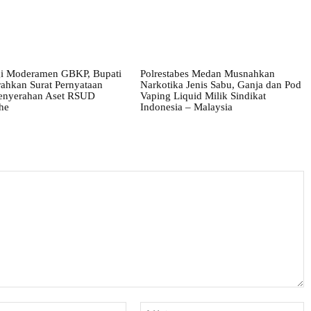
i Moderamen GBKP, Bupati
Polrestabes Medan Musnahkan
ahkan Surat Pernyataan
Narkotika Jenis Sabu, Ganja dan Pod
enyerahan Aset RSUD
Vaping Liquid Milik Sindikat
he
Indonesia – Malaysia
Email:*
W