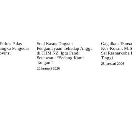
Polres Palas
Soal Kasus Dugaan
Gagalkan Transa
angka Pengedar
Penganiayaan Tehadap Angga
Kos-Kosan, MJ
ovinsi
di THM NZ, Iptu Fandi
Sat Resnarkoba 
Setiawan : “Sedang Kami
Tinggi
Tangani”
23 Januari 2026
26 Januari 2026