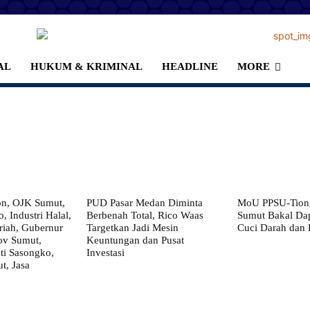
AL
HUKUM & KRIMINAL
HEADLINE
MORE
on, OJK Sumut,
PUD Pasar Medan Diminta
MoU PPSU-Tiong
, Industri Halal,
Berbenah Total, Rico Waas
Sumut Bakal Da
iah, Gubernur
Targetkan Jadi Mesin
Cuci Darah dan
ov Sumut,
Keuntungan dan Pusat
i Sasongko,
Investasi
, Jasa