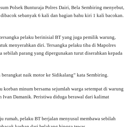
esum Polsek Bunturaja Polres Dairi, Bela Sembiring menyebut,
dibacok sebanyak 6 kali dan bagian bahu kiri 1 kali bacokan.
tersangka pelaku berinisial BT yang juga pemilik warung,
ntuk menyerahkan diri. Tersangka pelaku tiba di Mapolres
pa sebilah parang yang dipergunakan turut diserahkan kepada
 berangkat naik motor ke Sidikalang” kata Sembiring.
itu korban minum bersama sejumlah warga setempat di warung
n Ivan Damanik. Peristiwa diduga berawal dari kalimat
ju rumah, pelaku BT berjalan menyusul membawa sebilah
mbacok korban dari belakang hingga tewas.