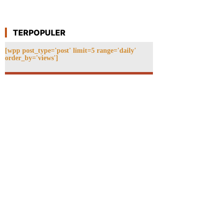
TERPOPULER
[wpp post_type='post' limit=5 range='daily'
order_by='views']