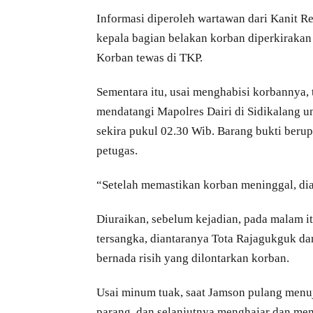
Informasi diperoleh wartawan dari Kanit R
kepala bagian belakan korban diperkirakan 
Korban tewas di TKP.
Sementara itu, usai menghabisi korbannya, 
mendatangi Mapolres Dairi di Sidikalang u
sekira pukul 02.30 Wib. Barang bukti beru
petugas.
“Setelah memastikan korban meninggal, dia
Diuraikan, sebelum kejadian, pada malam 
tersangka, diantaranya Tota Rajagukguk da
bernada risih yang dilontarkan korban.
Usai minum tuak, saat Jamson pulang menu
parang, dan selanjutnya menghajar dan me