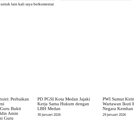
 untuk lain kali saya berkomentar.
X
Pinterest
WhatsApp
hoiri: Perbaikan
PD PGSI Kota Medan Jajaki
PWI Sumut Kiri
emi
Kerja Sama Hukum dengan
Wartawan Ikuti R
 Guru Bukti
LBH Medan
Negara Kemhan
ddin Amin
30 Januari 2026
29 Januari 2026
si Guru