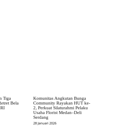
m Tiga
Komunitas Angkutan Bunga
etret Bela
Community Rayakan HUT ke-
 RI
2, Perkuat Silaturahmi Pelaku
Usaha Florist Medan–Deli
Serdang
28 Januari 2026