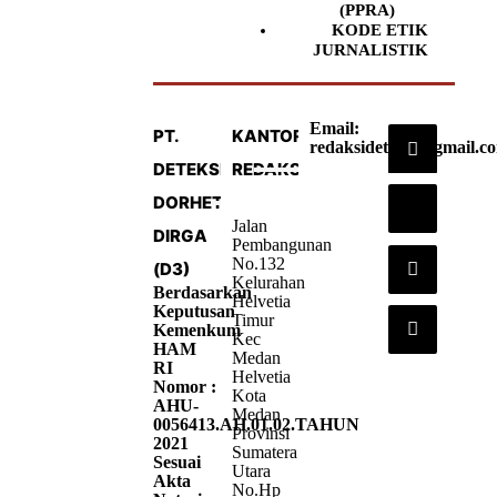
(PPRA)
KODE ETIK
JURNALISTIK
Email:
PT.
KANTOR
redaksideteksi@gmail.c
DETEKSI
REDAKSI
DORHETA
Jalan
DIRGA
Pembangunan
No.132
(D3)
Kelurahan
Berdasarkan
Helvetia
Keputusan
Timur
Kemenkum
Kec
HAM
Medan
RI
Helvetia
Nomor :
Kota
AHU-
Medan
0056413.AH.01.02.TAHUN
Provinsi
2021
Sumatera
Sesuai
Utara
Akta
No.Hp