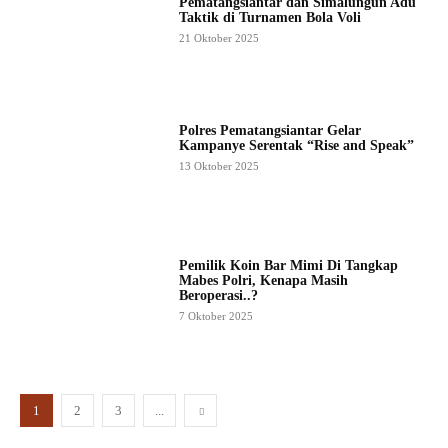
Pematangsiantar dan Simalungun Adu
Taktik di Turnamen Bola Voli
21 Oktober 2025
Polres Pematangsiantar Gelar
Kampanye Serentak “Rise and Speak”
13 Oktober 2025
Pemilik Koin Bar Mimi Di Tangkap
Mabes Polri, Kenapa Masih
Beroperasi..?
7 Oktober 2025
1
2
3
...