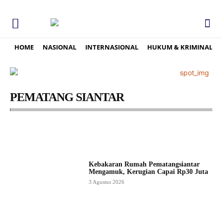
HOME
NASIONAL
INTERNASIONAL
HUKUM & KRIMINAL
PEMATANG SIANTAR
ASAHAN
BATUBARA
BINJAI
DAIRI
DELISERDANG
Kebakaran Rumah Pematangsiantar
Mengamuk, Kerugian Capai Rp30 Juta
3 Agustus 2026