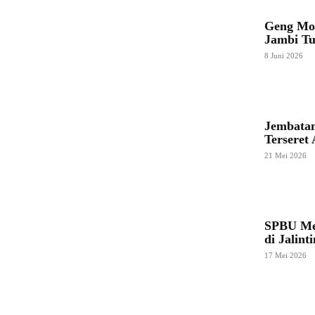
Geng Mot
Jambi Tu
8 Juni 2026
Jembatan
Terseret
21 Mei 2026
SPBU Mer
di Jalint
17 Mei 2026