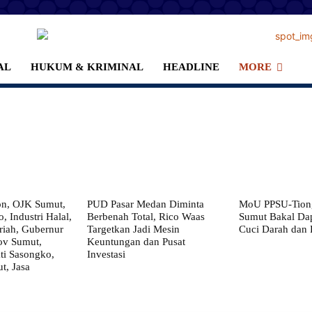
AL
HUKUM & KRIMINAL
HEADLINE
MORE
on, OJK Sumut,
PUD Pasar Medan Diminta
MoU PPSU-Tiong
, Industri Halal,
Berbenah Total, Rico Waas
Sumut Bakal Da
iah, Gubernur
Targetkan Jadi Mesin
Cuci Darah dan
ov Sumut,
Keuntungan dan Pusat
i Sasongko,
Investasi
, Jasa