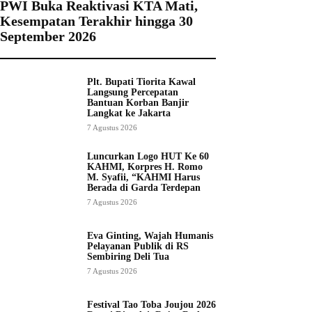
PWI Buka Reaktivasi KTA Mati,
Kesempatan Terakhir hingga 30
September 2026
Plt. Bupati Tiorita Kawal
Langsung Percepatan
Bantuan Korban Banjir
Langkat ke Jakarta
7 Agustus 2026
Luncurkan Logo HUT Ke 60
KAHMI, Korpres H. Romo
M. Syafii, “KAHMI Harus
Berada di Garda Terdepan
7 Agustus 2026
Eva Ginting, Wajah Humanis
Pelayanan Publik di RS
Sembiring Deli Tua
7 Agustus 2026
Festival Tao Toba Joujou 2026