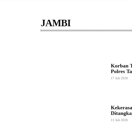
JAMBI
ACEH
BABEL
BALI
BANTEN
BENG
Korban T
Polres T
17 Juli 2026
Kekerasa
Ditangka
11 Juli 2026