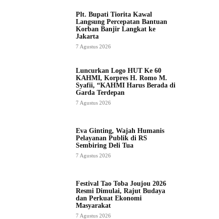
Plt. Bupati Tiorita Kawal
Langsung Percepatan Bantuan
Korban Banjir Langkat ke
Jakarta
7 Agustus 2026
Luncurkan Logo HUT Ke 60
KAHMI, Korpres H. Romo M.
Syafii, “KAHMI Harus Berada di
Garda Terdepan
7 Agustus 2026
Eva Ginting, Wajah Humanis
Pelayanan Publik di RS
Sembiring Deli Tua
7 Agustus 2026
Festival Tao Toba Joujou 2026
Resmi Dimulai, Rajut Budaya
dan Perkuat Ekonomi
Masyarakat
7 Agustus 2026