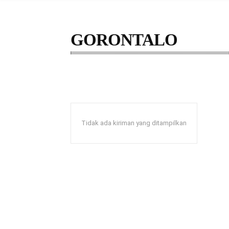
GORONTALO
ACEH
BABEL
BALI
BANTEN
BENG
Tidak ada kiriman yang ditampilkan