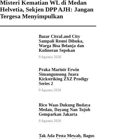
Misteri Kematian WL di Medan
Helvetia, Sekjen DPP AJH: Jangan
Tergesa Menyimpulkan
Bazar CitraLand City
Sampali Resmi Dibuka,
Warga Bisa Belanja dan
Kulineran Sepekan
9 Agustus 2026
Praka Marinir Erwin
Simangunsong Juara
Kickstriking ZXZ Prodigy
Series 2
9 Agustus 2026
Rico Waas Dukung Budaya
Medan, Dayang Nan Tujuh
Gemparkan Jakarta
9 Agustus 2026
Tak Ada Pesta Mewah, Bagus