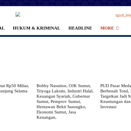
AL
HUKUM & KRIMINAL
HEADLINE
MORE
at Rp50 Miliar,
Bobby Nasution, OJK Sumut,
PUD Pasar Meda
gunjung Selama
Triyoga Laksito, Industri Halal,
Berbenah Total,
Keuangan Syariah, Gubernur
Targetkan Jadi 
Sumut, Pemprov Sumut,
Keuntungan dan
Hernawan Bekti Sasongko,
Investasi
Ekonomi Sumut, Jasa
Keuangan,