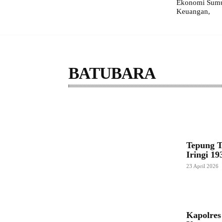
Ekonomi Sumut
Keuangan,
BATUBARA
ASAHAN
BINJAI
DAIRI
DELISERDANG
Tepung T
Iringi 1
23 April 2026
Kapolres