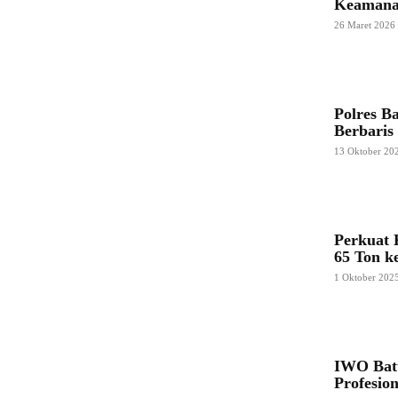
Keamana
26 Maret 2026
Polres B
Berbaris 
13 Oktober 20
Perkuat 
65 Ton k
1 Oktober 202
IWO Batu
Profesion