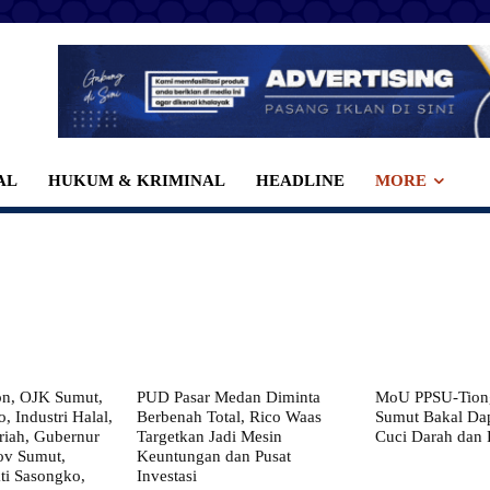
AL
HUKUM & KRIMINAL
HEADLINE
MORE
on, OJK Sumut,
PUD Pasar Medan Diminta
MoU PPSU-Tiong
, Industri Halal,
Berbenah Total, Rico Waas
Sumut Bakal Da
iah, Gubernur
Targetkan Jadi Mesin
Cuci Darah dan
ov Sumut,
Keuntungan dan Pusat
i Sasongko,
Investasi