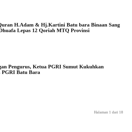
uran H.Adam & Hj.Kartini Batu bara Binaan Sang
Dhuafa Lepas 12 Qoriah MTQ Provinsi
gan Pengurus, Ketua PGRI Sumut Kukuhkan
s PGRI Batu Bara
Halaman 1 dari 18