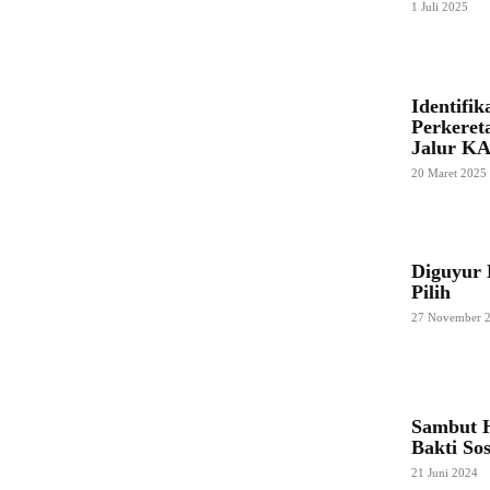
1 Juli 2025
Identifi
Perkeret
Jalur KA
20 Maret 2025
Diguyur 
Pilih
27 November 
Sambut H
Bakti So
21 Juni 2024