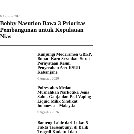
6 Agustus 2026
Bobby Nasution Bawa 3 Prioritas
Pembangunan untuk Kepulauan
Nias
Kunjungi Moderamen GBKP,
Bupati Karo Serahkan Surat
Pernyataan Resmi
Penyerahan Aset RSUD
Kabanjahe
6 Agustus 2026
Polrestabes Medan
Musnahkan Narkotika Jenis
Sabu, Ganja dan Pod Vaping
Liquid Milik Sindikat
Indonesia – Malaysia
6 Agustus 2026
Banteng Lahir dari Luka: 5
Fakta Tersembunyi di Balik
Tragedi Kudatuli dan