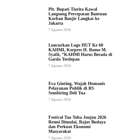
Plt. Bupati Tiorita Kawal
Langsung Percepatan Bantuan
Korban Banjir Langkat ke
Jakarta
7 Agustus 2026
Luncurkan Logo HUT Ke 60
KAHMI, Korpres H. Romo M.
Syafii, “KAHMI Harus Berada di
Garda Terdepan
7 Agustus 2026
Eva Ginting, Wajah Humanis
Pelayanan Publik di RS
Sembiring Deli Tua
7 Agustus 2026
Festival Tao Toba Joujou 2026
Resmi Dimulai, Rajut Budaya
dan Perkuat Ekonomi
Masyarakat
7 Agustus 2026