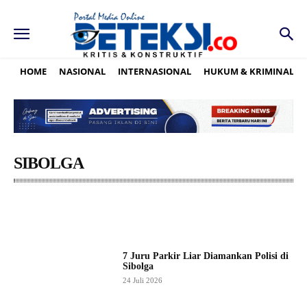
HOME
NASIONAL
INTERNASIONAL
HUKUM & KRIMINAL
SIBOLGA
ASAHAN
BATUBARA
BINJAI
DAIRI
DELISERDANG
7 Juru Parkir Liar Diamankan Polisi di
Sibolga
24 Juli 2026