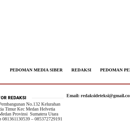
PEDOMAN MEDIA SIBER
REDAKSI
PEDOMAN PE
Email: redaksideteksi@gmail.c
OR REDAKSI
 Pembangunan No.132 Kelurahan
tia Timur Kec Medan Helvetia
Medan Provinsi Sumatera Utara
 081361130539 – 085372729191