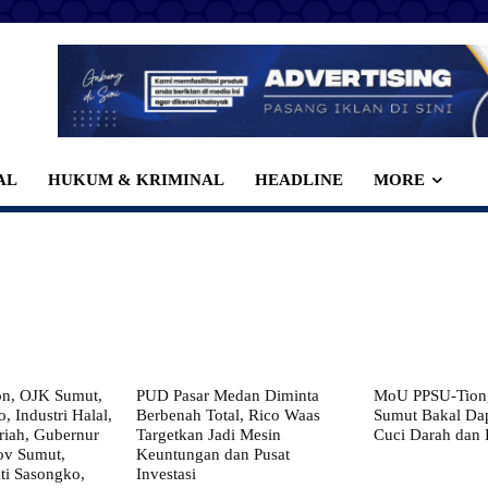
AL
HUKUM & KRIMINAL
HEADLINE
MORE
on, OJK Sumut,
PUD Pasar Medan Diminta
MoU PPSU-Tiong
, Industri Halal,
Berbenah Total, Rico Waas
Sumut Bakal Da
iah, Gubernur
Targetkan Jadi Mesin
Cuci Darah dan
ov Sumut,
Keuntungan dan Pusat
i Sasongko,
Investasi