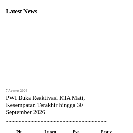
Latest News
7 Agustus 2026
PWI Buka Reaktivasi KTA Mati,
Kesempatan Terakhir hingga 30
September 2026
Plt.
Luncu
Eva
Festiv