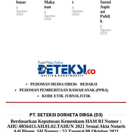
bmas
Maka
t
Soroti
nan
Aspir
8
8
Agustus
Agustus
asi
8
2026
2026
Agustus
Publi
2026
k
8
Agustus
2026
PEDOMAN MEDIA SIBER
REDAKSI
PEDOMAN PEMBERITAAN RAMAH ANAK (PPRA)
KODE ETIK JURNALISTIK
PT. DETEKSI DORHETA DIRGA (D3)
Berdasarkan Keputusan Kemenkum HAM RI Nomor :
AHU-0056413.AH.01.02.TAHUN 2021 Sesuai Akta Notaris
Adi Pinem, SH Nomor : 53 Tanggal 08 Oktober 2021