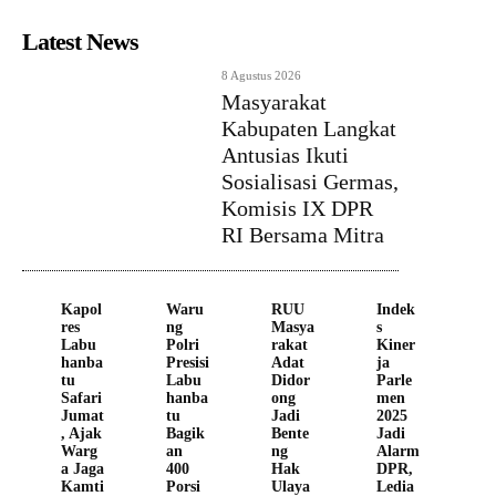
Latest News
8 Agustus 2026
Masyarakat
Kabupaten Langkat
Antusias Ikuti
Sosialisasi Germas,
Komisis IX DPR
RI Bersama Mitra
Kapol
Waru
RUU
Indek
res
ng
Masya
s
Labu
Polri
rakat
Kiner
hanba
Presisi
Adat
ja
tu
Labu
Didor
Parle
Safari
hanba
ong
men
Jumat
tu
Jadi
2025
, Ajak
Bagik
Bente
Jadi
Warg
an
ng
Alarm
a Jaga
400
Hak
DPR,
Kamti
Porsi
Ulaya
Ledia