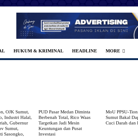
AL
HUKUM & KRIMINAL
HEADLINE
MORE
on, OJK Sumut,
PUD Pasar Medan Diminta
MoU PPSU-Tiong
, Industri Halal,
Berbenah Total, Rico Waas
Sumut Bakal Da
iah, Gubernur
Targetkan Jadi Mesin
Cuci Darah dan
ov Sumut,
Keuntungan dan Pusat
i Sasongko,
Investasi