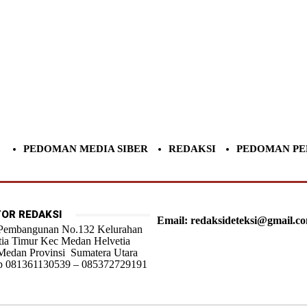
PEDOMAN MEDIA SIBER
REDAKSI
PEDOMAN PE
OR REDAKSI
Email: redaksideteksi@gmail.c
 Pembangunan No.132 Kelurahan
tia Timur Kec Medan Helvetia
Medan Provinsi Sumatera Utara
 081361130539 – 085372729191