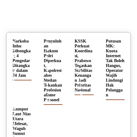
o
k
l
a
Headline
J
n
u
B
a
r
r
a
Narkoba
Penyuluh
KSSK
Putusan
Inhu
an
Perkuat
MK:
a
s
Dibongka
Hukum
Koordina
Kuota
P
i
M
r, 4
Polri
si,
Internet
Pengedar
Diperkua
Prabowo
Tak Boleh
i
l
e
Ditangka
t,
Tegaskan
Hangus,
a
2
s
p dalam
Kapolrest
Stabilitas
Operator
24 Jam
abes
Keuanga
Wajib
l
-
s
Medan
n Jadi
Lindungi
a
1
i
Tekankan
Prioritas
Hak
Profesion
Nasional
Pelangga
D
,
U
alisme
n
u
H
k
Personel
n
a
i
Rumput
i
a
r
Laut Nias
Utara
a
l
R
Melesat,
2
a
e
Wagub
Sumut
0
n
k