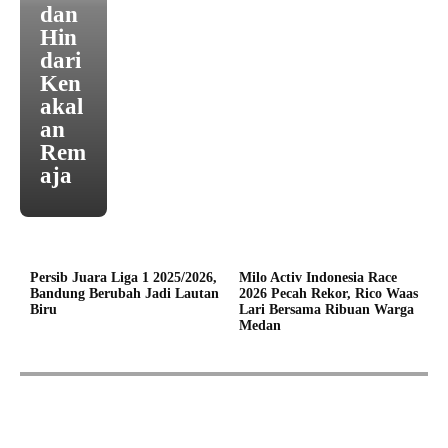
dan
Hin
dari
Ken
akal
an
Rem
aja
Persib Juara Liga 1 2025/2026,
Milo Activ Indonesia Race
Bandung Berubah Jadi Lautan
2026 Pecah Rekor, Rico Waas
Biru
Lari Bersama Ribuan Warga
Medan