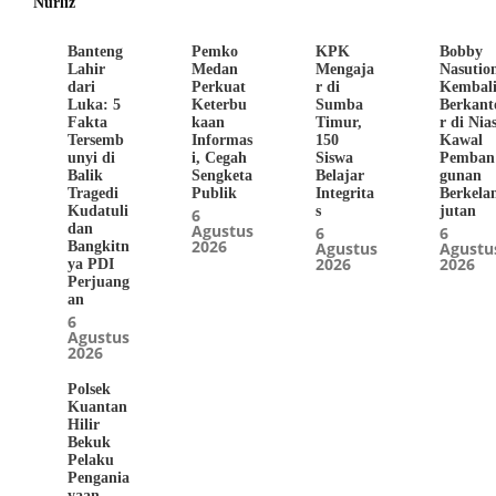
Nurliz
Banteng
Pemko
KPK
Bobby
Lahir
Medan
Mengaja
Nasutio
dari
Perkuat
r di
Kembal
Luka: 5
Keterbu
Sumba
Berkant
Fakta
kaan
Timur,
r di Nias
Tersemb
Informas
150
Kawal
unyi di
i, Cegah
Siswa
Pemban
Balik
Sengketa
Belajar
gunan
Tragedi
Publik
Integrita
Berkela
Kudatuli
s
jutan
6
dan
Agustus
6
6
2026
Bangkitn
Agustus
Agustu
2026
2026
ya PDI
Perjuang
an
6
Agustus
2026
Polsek
Kuantan
Hilir
Bekuk
Pelaku
Pengania
yaan,