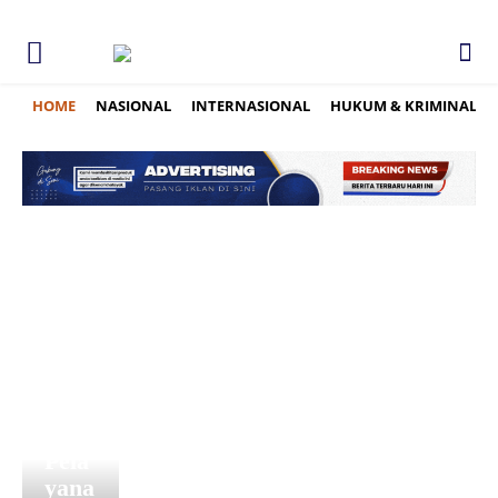
HOME
NASIONAL
INTERNASIONAL
HUKUM & KRIMINAL
Eva
Gint
ing,
Waj
ah
Hum
anis
Pela
yana