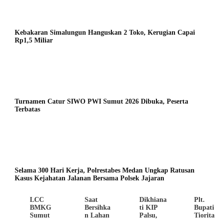
Kebakaran Simalungun Hanguskan 2 Toko, Kerugian Capai
Rp1,5 Miliar
Turnamen Catur SIWO PWI Sumut 2026 Dibuka, Peserta
Terbatas
Selama 300 Hari Kerja, Polrestabes Medan Ungkap Ratusan
Kasus Kejahatan Jalanan Bersama Polsek Jajaran
LCC
Saat
Dikhiana
Plt.
BMKG
Bersihka
ti KIP
Bupati
Sumut
n Lahan
Palsu,
Tiorita