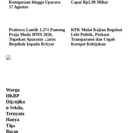
Kenegaraan hingga Upacara
Capai Rp1,98 Miliar
17 Agustus
N
Prabowo Lantik 1.204 Pamong
KPK Mulai Kajian Regulasi
Praja Muda IPDN 2026,
Lobi Politik, Perkuat
o
Tegaskan Aparatur Harus
Transparansi dan Cegah
r
Berpihak kepada Rakyat
Korupsi Kebijakan
w
e
g
i
a
S
Warga
i
HKBP
S
n
Dijanjika
n Sekda,
p
g
Ternyata
a
k
Hanya
n
i
Tiga
y
r
Bulan