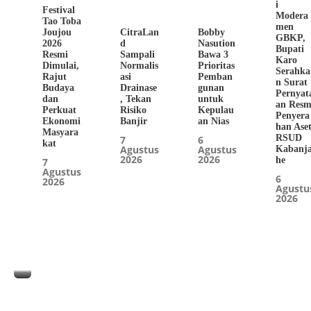
i
Festival
Modera
Tao Toba
men
Joujou
CitraLan
Bobby
GBKP,
2026
d
Nasution
Bupati
Resmi
Sampali
Bawa 3
Karo
Dimulai,
Normalis
Prioritas
Serahka
Rajut
asi
Pemban
n Surat
Budaya
Drainase
gunan
Pernyat
dan
, Tekan
untuk
an Resm
Perkuat
Risiko
Kepulau
Penyera
Ekonomi
Banjir
an Nias
han Ase
Masyara
RSUD
7
6
kat
Agustus
Agustus
Kabanj
2026
2026
he
7
Agustus
6
2026
Agustu
2026