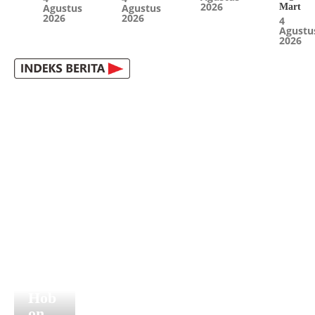
2026
Agustus
Agustus
Mart
2026
2026
4
Agustu
2026
Tajuk
Ritu
al
Bata
k di
Batu
Hob
on,