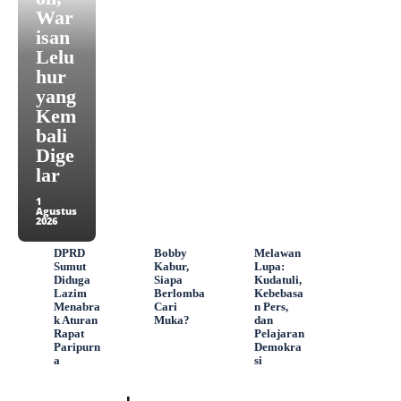
War
isan
Lelu
hur
yang
Kem
bali
Dige
lar
1
Agustus
2026
DPRD
Bobby
Melawan
Sumut
Kabur,
Lupa:
Diduga
Siapa
Kudatuli,
Lazim
Berlomba
Kebebasa
Menabra
Cari
n Pers,
k Aturan
Muka?
dan
Rapat
Pelajaran
Paripurn
Demokra
a
si