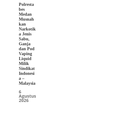
Polresta
bes
Medan
Musnah
kan
Narkotik
a Jenis
Sabu,
Ganja
dan Pod
Vaping
Liquid
Milik
Sindikat
Indonesi
a –
Malaysia
6
Agustus
2026