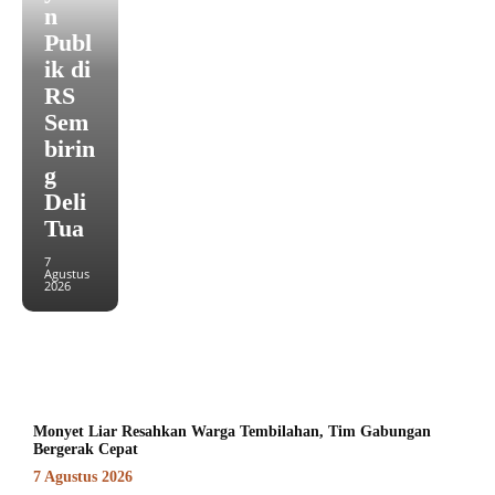
n
Publ
ik di
RS
Sem
birin
g
Deli
Tua
7
Agustus
2026
Monyet Liar Resahkan Warga Tembilahan, Tim Gabungan
Bergerak Cepat
7 Agustus 2026