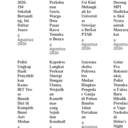
2026:
Perkebu
Usi Kini
Dorong
194
nan
Melangk
MPI
Sekolah
Sawit,
ah ke
Hadirk
Bertandi
Warga
Universit
n Aksi
ng, Ini
Desa
as
Nyata
Daftar
Pasar
Sriwijay
untuk
Juara
Rawa
a Berkat
Masyar
Temuka
PTAR
kat
5
Agustus
n Buaya
4
4
2026
Agustus
Agustu
4
2026
2026
Agustus
2026
Polisi
Kapolres
Satresna
Gelar
Ungkap
Langkat
rkoba
Pra
Hasil
Perkuat
Polresta
Rekontr
Penyelidi
Sinergi
bes
uksi,
kan
Dengan
Medan
Polisi
Kasus
Ulama,
Ringkus
Temuka
IRT Tew
Wujudk
Pengeda
n Fakta
as
an
r Ganja
Baru
Bunuh
Kamtib
di Pohon
Dibalik
Diri di
mas
Bambu
Peredar
Komplek
yang
Jalan
n Vape
Bumi
Sejuk
Pertahan
Narkob
Asri
dan
an
di
Medan
Kondusif
Helen’s
4
Agustus
Night
4
4