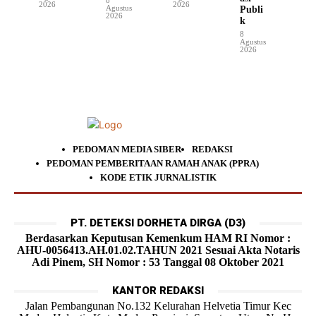
2026
2026
Agustus
Publi
2026
k
8
Agustus
2026
PEDOMAN MEDIA SIBER
REDAKSI
PEDOMAN PEMBERITAAN RAMAH ANAK (PPRA)
KODE ETIK JURNALISTIK
PT. DETEKSI DORHETA DIRGA (D3)
Berdasarkan Keputusan Kemenkum HAM RI Nomor :
AHU-0056413.AH.01.02.TAHUN 2021 Sesuai Akta Notaris
Adi Pinem, SH Nomor : 53 Tanggal 08 Oktober 2021
KANTOR REDAKSI
Jalan Pembangunan No.132 Kelurahan Helvetia Timur Kec