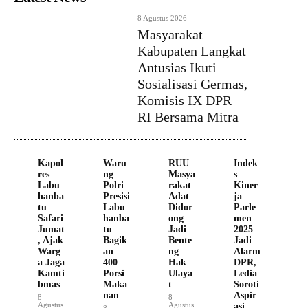
8 Agustus 2026
Masyarakat
Kabupaten Langkat
Antusias Ikuti
Sosialisasi Germas,
Komisis IX DPR
RI Bersama Mitra
Kapol
Waru
RUU
Indek
res
ng
Masya
s
Labu
Polri
rakat
Kiner
hanba
Presisi
Adat
ja
tu
Labu
Didor
Parle
Safari
hanba
ong
men
Jumat
tu
Jadi
2025
, Ajak
Bagik
Bente
Jadi
Warg
an
ng
Alarm
a Jaga
400
Hak
DPR,
Kamti
Porsi
Ulaya
Ledia
bmas
Maka
t
Soroti
nan
Aspir
8
8
Agustus
Agustus
asi
8