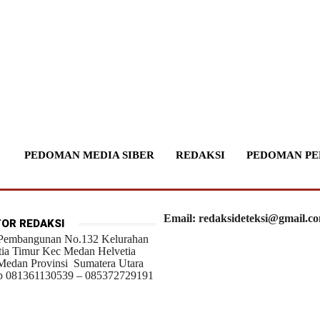
PEDOMAN MEDIA SIBER
REDAKSI
PEDOMAN PE
Email: redaksideteksi@gmail.c
OR REDAKSI
 Pembangunan No.132 Kelurahan
tia Timur Kec Medan Helvetia
Medan Provinsi Sumatera Utara
 081361130539 – 085372729191