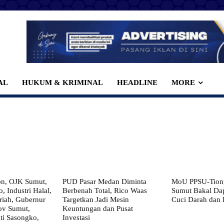
AL
HUKUM & KRIMINAL
HEADLINE
MORE
on, OJK Sumut,
PUD Pasar Medan Diminta
MoU PPSU-Tiong
, Industri Halal,
Berbenah Total, Rico Waas
Sumut Bakal Da
iah, Gubernur
Targetkan Jadi Mesin
Cuci Darah dan
ov Sumut,
Keuntungan dan Pusat
i Sasongko,
Investasi