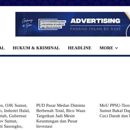
AL
HUKUM & KRIMINAL
HEADLINE
MORE
on, OJK Sumut,
PUD Pasar Medan Diminta
MoU PPSU-Tiong
, Industri Halal,
Berbenah Total, Rico Waas
Sumut Bakal Da
iah, Gubernur
Targetkan Jadi Mesin
Cuci Darah dan
ov Sumut,
Keuntungan dan Pusat
i Sasongko,
Investasi