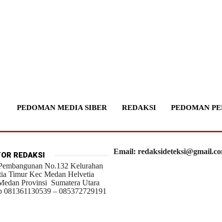
PEDOMAN MEDIA SIBER
REDAKSI
PEDOMAN PE
Email: redaksideteksi@gmail.c
OR REDAKSI
 Pembangunan No.132 Kelurahan
tia Timur Kec Medan Helvetia
Medan Provinsi Sumatera Utara
 081361130539 – 085372729191