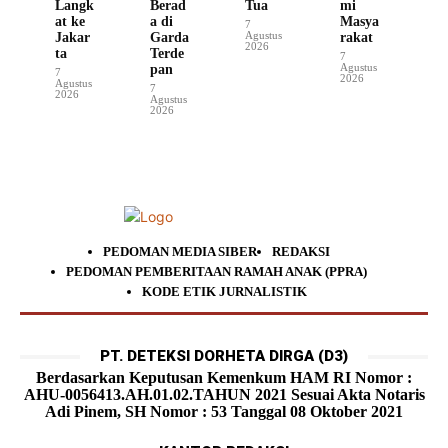
Langk
Berad
Tua
mi
at ke
a di
Masya
7
Agustus
Jakar
Garda
rakat
2026
ta
Terde
7
Agustus
pan
7
2026
Agustus
7
2026
Agustus
2026
PEDOMAN MEDIA SIBER
REDAKSI
PEDOMAN PEMBERITAAN RAMAH ANAK (PPRA)
KODE ETIK JURNALISTIK
PT. DETEKSI DORHETA DIRGA (D3)
Berdasarkan Keputusan Kemenkum HAM RI Nomor :
AHU-0056413.AH.01.02.TAHUN 2021 Sesuai Akta Notaris
Adi Pinem, SH Nomor : 53 Tanggal 08 Oktober 2021