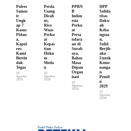
Polres
Perda
PPRN
DPP
Samos
Usang
B
Solida
ir
Dicab
Indon
ritas
Ungk
ut,
esia
Dakw
ap 7
Rico
Perku
ah
Kasus
Waas
at
Keba
Pidan
Perku
Persa
ngsaa
a,
at
udara
n,
Kapol
Kepas
an di
Solid
res:
tian
Surab
Berjib
Kami
Huku
aya,
aku
Bertin
m
Bahas
Untuk
dak
Meda
Masa
Keme
Tegas
n
Depan
nanga
Organ
n
10
10
Agustus
Agustus
isasi
Pemil
2026
2026
u
10
Agustus
2029
2026
10
Agustus
2026