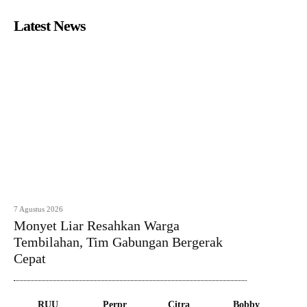
Latest News
7 Agustus 2026
Monyet Liar Resahkan Warga
Tembilahan, Tim Gabungan Bergerak
Cepat
RUU
Perpr
Citra
Bobby