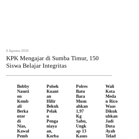
6 Agustus 2026
KPK Mengajar di Sumba Timur, 150
Siswa Belajar Integritas
Bobby
Polsek
Polres
Wali
Nasuti
Kuant
Batu
Kota
on
an
Bara
Meda
Kemb
Hilir
Musn
n Rico
ali
Bekuk
ahkan
Waas
Berka
Pelak
1,97
Dikuk
ntor
u
Kg
uhkan
di
Penga
Sabu,
Jadi
Nias,
niaya
Ungk
Duta
Kawal
an,
ap 13
Ayah
Pemb
Korba
Kasus
Telad