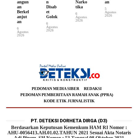
angun
n
Narko
an
an
Disab
tika
5
Berkel
et
Agustus
6
2026
anjut
Golok
Agustus
2026
an
6
Agustus
6
2026
Agustus
2026
PEDOMAN MEDIA SIBER
REDAKSI
PEDOMAN PEMBERITAAN RAMAH ANAK (PPRA)
KODE ETIK JURNALISTIK
PT. DETEKSI DORHETA DIRGA (D3)
Berdasarkan Keputusan Kemenkum HAM RI Nomor :
AHU-0056413.AH.01.02.TAHUN 2021 Sesuai Akta Notaris
Adi Pinem, SH Nomor : 53 Tanggal 08 Oktober 2021