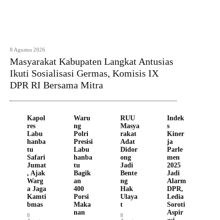
8 Agustus 2026
Masyarakat Kabupaten Langkat Antusias
Ikuti Sosialisasi Germas, Komisis IX
DPR RI Bersama Mitra
Kapol
Waru
RUU
Indek
res
ng
Masya
s
Labu
Polri
rakat
Kiner
hanba
Presisi
Adat
ja
tu
Labu
Didor
Parle
Safari
hanba
ong
men
Jumat
tu
Jadi
2025
, Ajak
Bagik
Bente
Jadi
Warg
an
ng
Alarm
a Jaga
400
Hak
DPR,
Kamti
Porsi
Ulaya
Ledia
bmas
Maka
t
Soroti
nan
Aspir
8
8