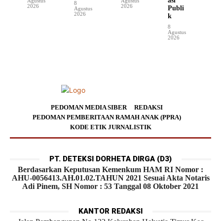
asi
Agustus
Agustus
8
2026
2026
Publi
Agustus
2026
k
8
Agustus
2026
PEDOMAN MEDIA SIBER
REDAKSI
PEDOMAN PEMBERITAAN RAMAH ANAK (PPRA)
KODE ETIK JURNALISTIK
PT. DETEKSI DORHETA DIRGA (D3)
Berdasarkan Keputusan Kemenkum HAM RI Nomor :
AHU-0056413.AH.01.02.TAHUN 2021 Sesuai Akta Notaris
Adi Pinem, SH Nomor : 53 Tanggal 08 Oktober 2021
KANTOR REDAKSI