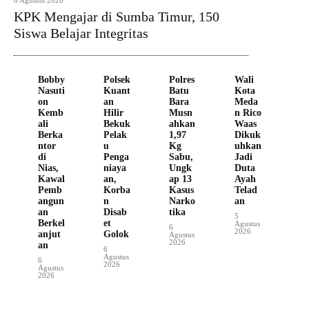
6 Agustus 2026
KPK Mengajar di Sumba Timur, 150
Siswa Belajar Integritas
Bobby
Polsek
Polres
Wali
Nasuti
Kuant
Batu
Kota
on
an
Bara
Meda
Kemb
Hilir
Musn
n Rico
ali
Bekuk
ahkan
Waas
Berka
Pelak
1,97
Dikuk
ntor
u
Kg
uhkan
di
Penga
Sabu,
Jadi
Nias,
niaya
Ungk
Duta
Kawal
an,
ap 13
Ayah
Pemb
Korba
Kasus
Telad
angun
n
Narko
an
an
Disab
tika
5
Berkel
et
Agustus
6
2026
anjut
Golok
Agustus
2026
an
6
Agustus
6
2026
Agustus
2026