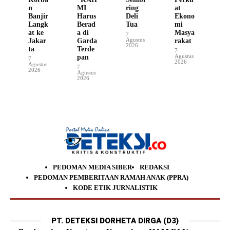
n
MI
ring
at
Banjir
Harus
Deli
Ekono
Langk
Berad
Tua
mi
at ke
a di
Masya
7
Agustus
Jakar
Garda
rakat
2026
ta
Terde
7
Agustus
pan
7
2026
Agustus
7
2026
Agustus
2026
PEDOMAN MEDIA SIBER
REDAKSI
PEDOMAN PEMBERITAAN RAMAH ANAK (PPRA)
KODE ETIK JURNALISTIK
PT. DETEKSI DORHETA DIRGA (D3)