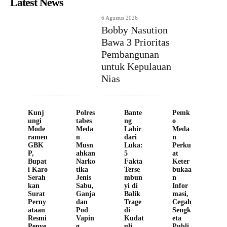
Latest News
6 Agustus 2026
Bobby Nasution
Bawa 3 Prioritas
Pembangunan
untuk Kepulauan
Nias
Kunj
Polres
Bante
Pemk
ungi
tabes
ng
o
Mode
Meda
Lahir
Meda
ramen
n
dari
n
GBK
Musn
Luka:
Perku
P,
ahkan
5
at
Bupat
Narko
Fakta
Keter
i Karo
tika
Terse
bukaa
Serah
Jenis
mbun
n
kan
Sabu,
yi di
Infor
Surat
Ganja
Balik
masi,
Perny
dan
Trage
Cegah
ataan
Pod
di
Sengk
Resmi
Vapin
Kudat
eta
Penye
g
uli
Publi