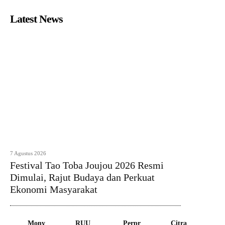
Latest News
7 Agustus 2026
Festival Tao Toba Joujou 2026 Resmi
Dimulai, Rajut Budaya dan Perkuat
Ekonomi Masyarakat
Mony
RUU
Perpr
Citra