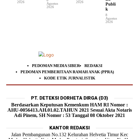
2026
2026
Agustus
Publi
2026
k
8
Agustus
2026
PEDOMAN MEDIA SIBER
REDAKSI
PEDOMAN PEMBERITAAN RAMAH ANAK (PPRA)
KODE ETIK JURNALISTIK
PT. DETEKSI DORHETA DIRGA (D3)
Berdasarkan Keputusan Kemenkum HAM RI Nomor :
AHU-0056413.AH.01.02.TAHUN 2021 Sesuai Akta Notaris
Adi Pinem, SH Nomor : 53 Tanggal 08 Oktober 2021
KANTOR REDAKSI
Jalan Pembangunan No.132 Kelurahan Helvetia Timur Kec