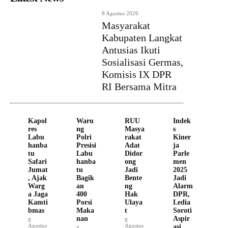
8 Agustus 2026
Masyarakat
Kabupaten Langkat
Antusias Ikuti
Sosialisasi Germas,
Komisis IX DPR
RI Bersama Mitra
Kapol
Waru
RUU
Indek
res
ng
Masya
s
Labu
Polri
rakat
Kiner
hanba
Presisi
Adat
ja
tu
Labu
Didor
Parle
Safari
hanba
ong
men
Jumat
tu
Jadi
2025
, Ajak
Bagik
Bente
Jadi
Warg
an
ng
Alarm
a Jaga
400
Hak
DPR,
Kamti
Porsi
Ulaya
Ledia
bmas
Maka
t
Soroti
nan
Aspir
8
8
Agustus
Agustus
asi
8