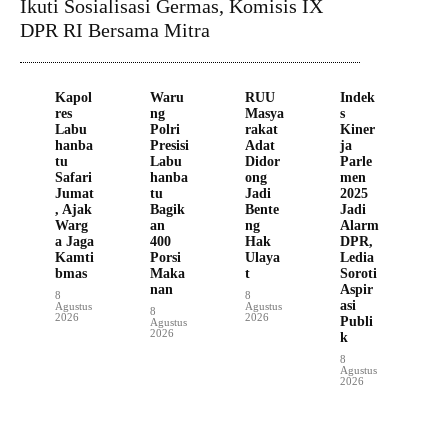
Ikuti Sosialisasi Germas, Komisis IX
DPR RI Bersama Mitra
Kapol
Waru
RUU
Indek
res
ng
Masya
s
Labu
Polri
rakat
Kiner
hanba
Presisi
Adat
ja
tu
Labu
Didor
Parle
Safari
hanba
ong
men
Jumat
tu
Jadi
2025
, Ajak
Bagik
Bente
Jadi
Warg
an
ng
Alarm
a Jaga
400
Hak
DPR,
Kamti
Porsi
Ulaya
Ledia
bmas
Maka
t
Soroti
nan
Aspir
8
8
asi
Agustus
Agustus
8
2026
2026
Publi
Agustus
2026
k
8
Agustus
2026