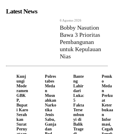
Latest News
6 Agustus 2026
Bobby Nasution
Bawa 3 Prioritas
Pembangunan
untuk Kepulauan
Nias
Kunj
Polres
Bante
Pemk
ungi
tabes
ng
o
Mode
Meda
Lahir
Meda
ramen
n
dari
n
GBK
Musn
Luka:
Perku
P,
ahkan
5
at
Bupat
Narko
Fakta
Keter
i Karo
tika
Terse
bukaa
Serah
Jenis
mbun
n
kan
Sabu,
yi di
Infor
Surat
Ganja
Balik
masi,
Perny
dan
Trage
Cegah
ataan
Pod
di
Sengk