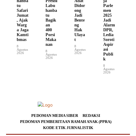
hanba
Presisi
Adat
ja
tu
Labu
Didor
Parle
Safari
hanba
ong
men
Jumat
tu
Jadi
2025
, Ajak
Bagik
Bente
Jadi
Warg
an
ng
Alarm
a Jaga
400
Hak
DPR,
Kamti
Porsi
Ulaya
Ledia
bmas
Maka
t
Soroti
nan
Aspir
8
8
asi
Agustus
Agustus
8
2026
2026
Publi
Agustus
2026
k
8
Agustus
2026
PEDOMAN MEDIA SIBER
REDAKSI
PEDOMAN PEMBERITAAN RAMAH ANAK (PPRA)
KODE ETIK JURNALISTIK