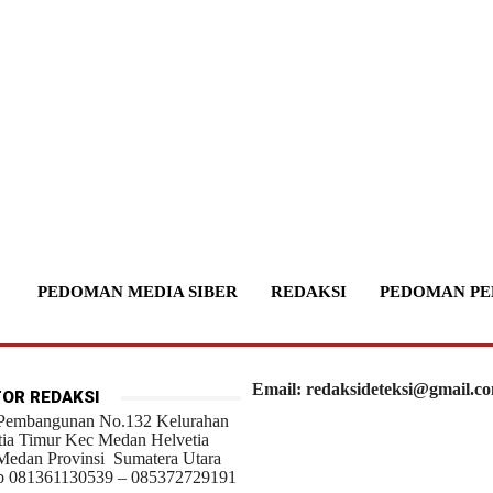
PEDOMAN MEDIA SIBER
REDAKSI
PEDOMAN PE
Email: redaksideteksi@gmail.c
OR REDAKSI
 Pembangunan No.132 Kelurahan
tia Timur Kec Medan Helvetia
Medan Provinsi Sumatera Utara
 081361130539 – 085372729191