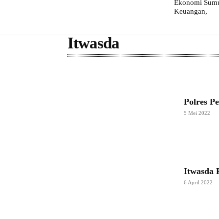
Ekonomi Sumut
Keuangan,
Itwasda
Polres P
5 Mei 2022
Itwasda 
6 April 2022