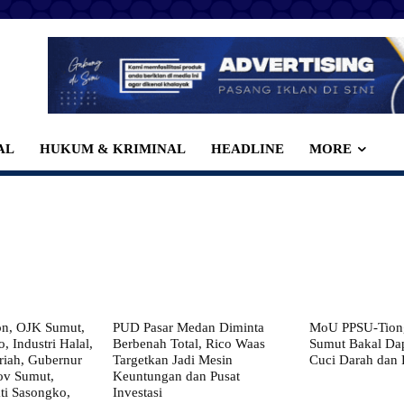
AL
HUKUM & KRIMINAL
HEADLINE
MORE
on, OJK Sumut,
PUD Pasar Medan Diminta
MoU PPSU-Tiong
, Industri Halal,
Berbenah Total, Rico Waas
Sumut Bakal Da
iah, Gubernur
Targetkan Jadi Mesin
Cuci Darah dan
ov Sumut,
Keuntungan dan Pusat
i Sasongko,
Investasi