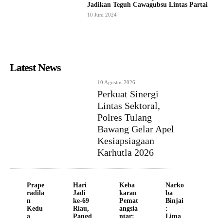
Jadikan Teguh Cawagubsu Lintas Partai
10 Juni 2024
Latest News
10 Agustus 2026
Perkuat Sinergi
Lintas Sektoral,
Polres Tulang
Bawang Gelar Apel
Kesiapsiagaan
Karhutla 2026
Prape
Hari
Keba
Narko
radila
Jadi
karan
ba
n
ke-69
Pemat
Binjai
Kedu
Riau,
angsia
:
a
Pangd
ntar:
Lima