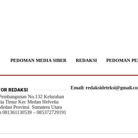
PEDOMAN MEDIA SIBER
REDAKSI
PEDOMAN PE
Email: redaksideteksi@gmail.c
OR REDAKSI
 Pembangunan No.132 Kelurahan
tia Timur Kec Medan Helvetia
Medan Provinsi Sumatera Utara
 081361130539 – 085372729191