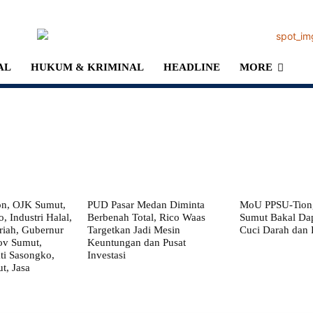
AL
HUKUM & KRIMINAL
HEADLINE
MORE
on, OJK Sumut,
PUD Pasar Medan Diminta
MoU PPSU-Tiong
, Industri Halal,
Berbenah Total, Rico Waas
Sumut Bakal Da
iah, Gubernur
Targetkan Jadi Mesin
Cuci Darah dan
ov Sumut,
Keuntungan dan Pusat
i Sasongko,
Investasi
, Jasa