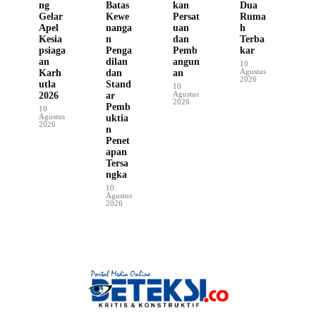
ng
Batas
kan
Dua
Gelar
Kewe
Persat
Ruma
Apel
nanga
uan
h
Kesia
n
dan
Terba
psiaga
Penga
Pemb
kar
an
dilan
angun
10
Agustus
Karh
dan
an
2026
utla
Stand
10
Agustus
2026
ar
2026
Pemb
10
Agustus
uktia
2026
n
Penet
apan
Tersa
ngka
10
Agustus
2026