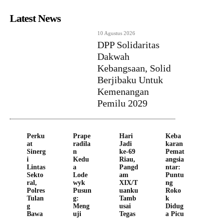
Latest News
10 Agustus 2026
DPP Solidaritas
Dakwah
Kebangsaan, Solid
Berjibaku Untuk
Kemenangan
Pemilu 2029
Perku
Prape
Hari
Keba
at
radila
Jadi
karan
Sinerg
n
ke-69
Pemat
i
Kedu
Riau,
angsia
Lintas
a
Pangd
ntar:
Sekto
Lode
am
Puntu
ral,
wyk
XIX/T
ng
Polres
Pusun
uanku
Roko
Tulan
g:
Tamb
k
g
Meng
usai
Didug
Bawa
uji
Tegas
a Picu