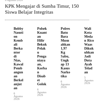
6 Agustus 2026
KPK Mengajar di Sumba Timur, 150
Siswa Belajar Integritas
Bobby
Polsek
Polres
Wali
Nasuti
Kuant
Batu
Kota
on
an
Bara
Meda
Kemb
Hilir
Musn
n Rico
ali
Bekuk
ahkan
Waas
Berka
Pelak
1,97
Dikuk
ntor
u
Kg
uhkan
di
Penga
Sabu,
Jadi
Nias,
niaya
Ungk
Duta
Kawal
an,
ap 13
Ayah
Pemb
Korba
Kasus
Telad
angun
n
Narko
an
an
Disab
tika
5
Berkel
et
Agustus
6
2026
anjut
Golok
Agustus
2026
an
6
Agustus
6
2026
Agustus
2026