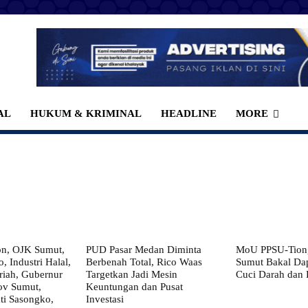
AL
HUKUM & KRIMINAL
HEADLINE
MORE
on, OJK Sumut,
PUD Pasar Medan Diminta
MoU PPSU-Tiong
, Industri Halal,
Berbenah Total, Rico Waas
Sumut Bakal Da
iah, Gubernur
Targetkan Jadi Mesin
Cuci Darah dan
ov Sumut,
Keuntungan dan Pusat
i Sasongko,
Investasi