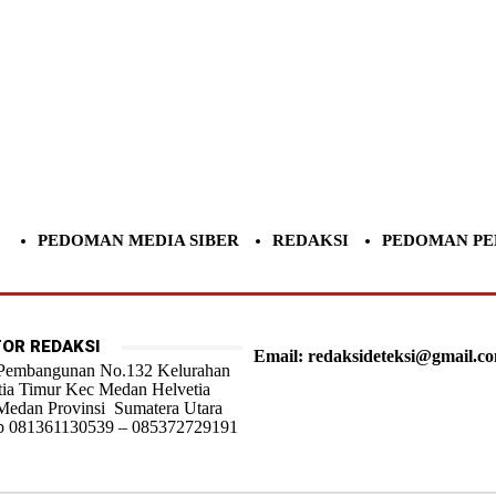
PEDOMAN MEDIA SIBER
REDAKSI
PEDOMAN PE
OR REDAKSI
Email: redaksideteksi@gmail.c
 Pembangunan No.132 Kelurahan
tia Timur Kec Medan Helvetia
Medan Provinsi Sumatera Utara
 081361130539 – 085372729191