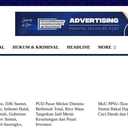
AL
HUKUM & KRIMINAL
HEADLINE
MORE
on, OJK Sumut,
PUD Pasar Medan Diminta
MoU PPSU-Tiong
, Industri Halal,
Berbenah Total, Rico Waas
Sumut Bakal Da
iah, Gubernur
Targetkan Jadi Mesin
Cuci Darah dan
ov Sumut,
Keuntungan dan Pusat
i Sasongko,
Investasi