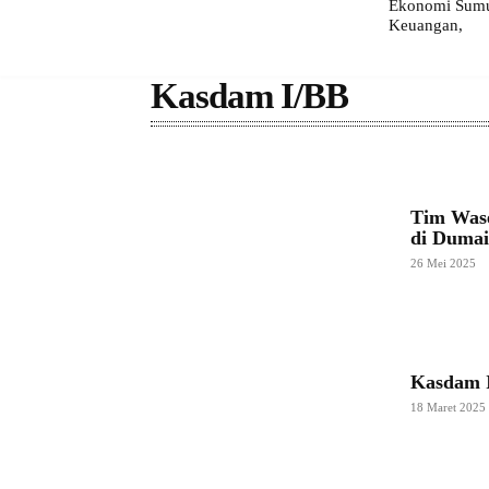
Ekonomi Sumut
Keuangan,
Kasdam I/BB
Tim Was
di Duma
26 Mei 2025
Kasdam 
18 Maret 2025