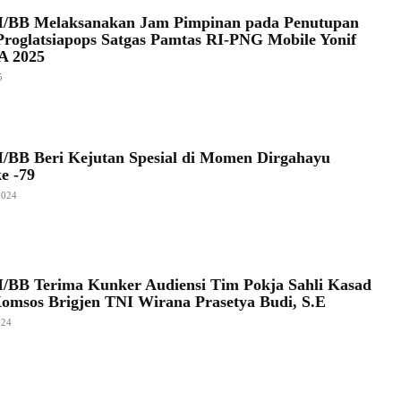
I/BB Melaksanakan Jam Pimpinan pada Penutupan
Proglatsiapops Satgas Pamtas RI-PNG Mobile Yonif
A 2025
5
/BB Beri Kejutan Spesial di Momen Dirgahayu
e -79
2024
/BB Terima Kunker Audiensi Tim Pokja Sahli Kasad
omsos Brigjen TNI Wirana Prasetya Budi, S.E
024