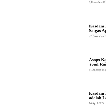
8 Desember 20
Kasdam I
Satgas A
27 November 
Asops Ka
Yonif Ra
31 Agustus 20
Kasdam I
adalah L
14 April 2022