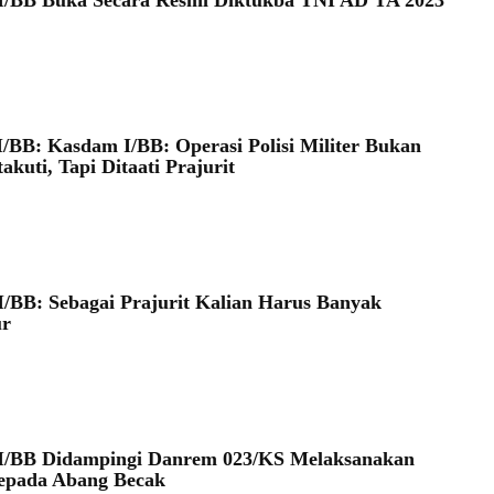
/BB: Kasdam I/BB: Operasi Polisi Militer Bukan
akuti, Tapi Ditaati Prajurit
/BB: Sebagai Prajurit Kalian Harus Banyak
ur
I/BB Didampingi Danrem 023/KS Melaksanakan
epada Abang Becak