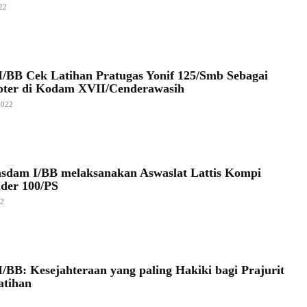
22
/BB Cek Latihan Pratugas Yonif 125/Smb Sebagai
pter di Kodam XVII/Cenderawasih
2022
sdam I/BB melaksanakan Aswaslat Lattis Kompi
ider 100/PS
22
/BB: Kesejahteraan yang paling Hakiki bagi Prajurit
atihan