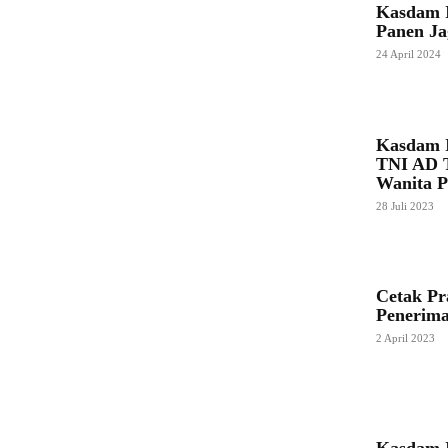
Kasdam 
Panen J
24 April 2024
Kasdam 
TNI AD T
Wanita 
28 Juli 2023
Cetak Pr
Penerim
2 April 2023
Kasdam 