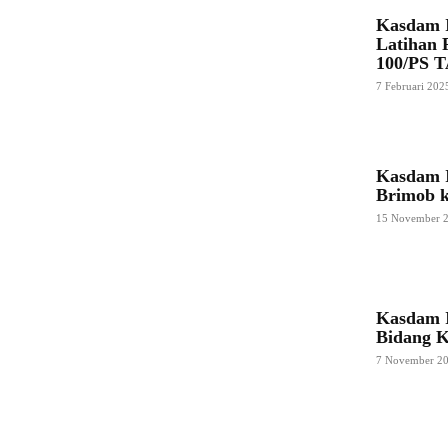
Kasdam 
Latihan 
100/PS T
7 Februari 202
Kasdam I
Brimob k
15 November 
Kasdam I
Bidang K
7 November 2