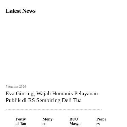
Latest News
7 Agustus 2026
Eva Ginting, Wajah Humanis Pelayanan
Publik di RS Sembiring Deli Tua
Festiv
Mony
RUU
Perpr
al Tao
et
Masya
es