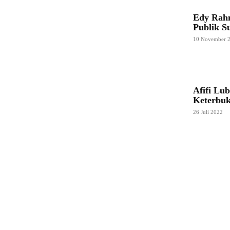
Edy Rah
Publik S
10 November 
Afifi Lu
Keterbuk
26 Juli 2022