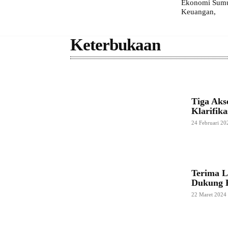
Ekonomi Sumut
Keuangan,
Keterbukaan
Tiga Aks
Klarifik
24 Februari 20
Terima L
Dukung K
22 Maret 2024