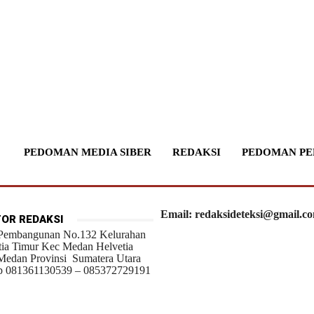
PEDOMAN MEDIA SIBER
REDAKSI
PEDOMAN PE
Email: redaksideteksi@gmail.c
OR REDAKSI
 Pembangunan No.132 Kelurahan
tia Timur Kec Medan Helvetia
Medan Provinsi Sumatera Utara
 081361130539 – 085372729191