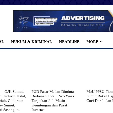
AL
HUKUM & KRIMINAL
HEADLINE
MORE
on, OJK Sumut,
PUD Pasar Medan Diminta
MoU PPSU-Tiong
, Industri Halal,
Berbenah Total, Rico Waas
Sumut Bakal Da
iah, Gubernur
Targetkan Jadi Mesin
Cuci Darah dan
ov Sumut,
Keuntungan dan Pusat
i Sasongko,
Investasi