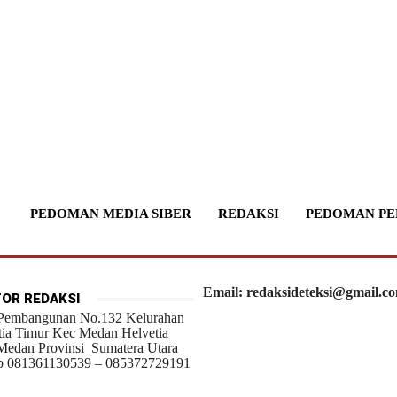
PEDOMAN MEDIA SIBER
REDAKSI
PEDOMAN PE
Email: redaksideteksi@gmail.c
OR REDAKSI
 Pembangunan No.132 Kelurahan
tia Timur Kec Medan Helvetia
Medan Provinsi Sumatera Utara
 081361130539 – 085372729191