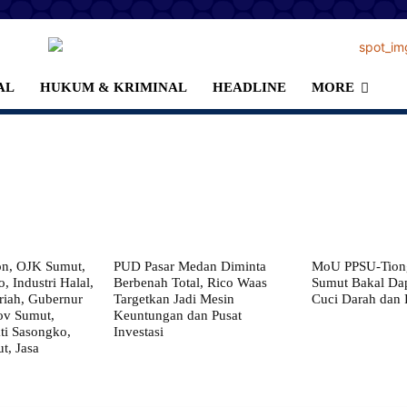
AL
HUKUM & KRIMINAL
HEADLINE
MORE
on, OJK Sumut,
PUD Pasar Medan Diminta
MoU PPSU-Tiong
, Industri Halal,
Berbenah Total, Rico Waas
Sumut Bakal Da
iah, Gubernur
Targetkan Jadi Mesin
Cuci Darah dan
ov Sumut,
Keuntungan dan Pusat
i Sasongko,
Investasi
, Jasa