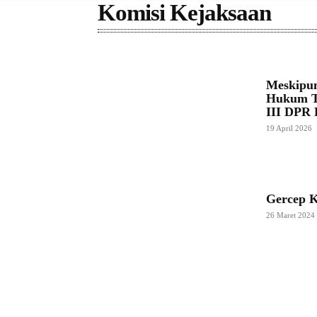
Komisi Kejaksaan
Meskipun
Hukum Te
III DPR 
19 April 2026
Gercep K
26 Maret 2024