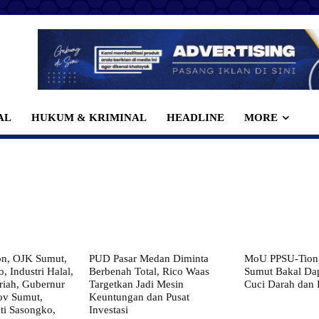
AL
HUKUM & KRIMINAL
HEADLINE
MORE
on, OJK Sumut,
PUD Pasar Medan Diminta
MoU PPSU-Tiong
, Industri Halal,
Berbenah Total, Rico Waas
Sumut Bakal Da
iah, Gubernur
Targetkan Jadi Mesin
Cuci Darah dan
ov Sumut,
Keuntungan dan Pusat
i Sasongko,
Investasi