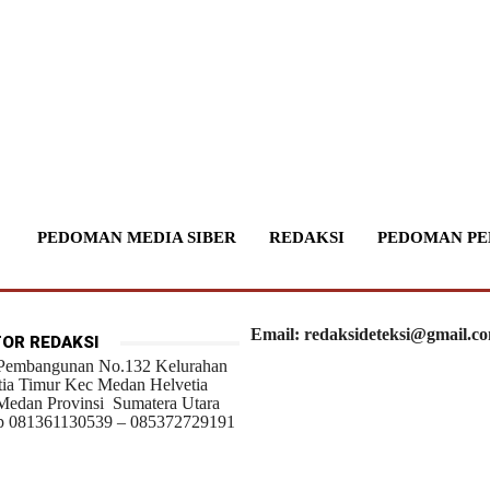
PEDOMAN MEDIA SIBER
REDAKSI
PEDOMAN PE
Email: redaksideteksi@gmail.c
OR REDAKSI
 Pembangunan No.132 Kelurahan
tia Timur Kec Medan Helvetia
Medan Provinsi Sumatera Utara
 081361130539 – 085372729191