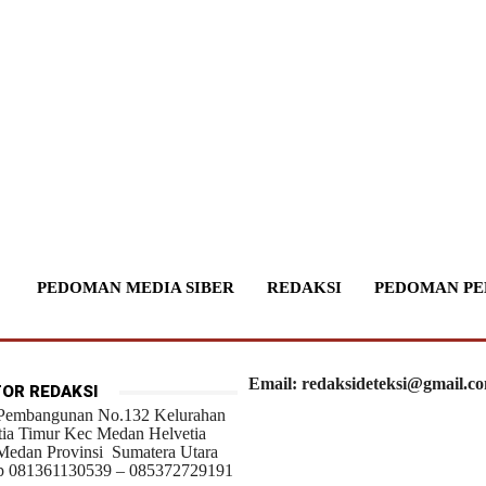
PEDOMAN MEDIA SIBER
REDAKSI
PEDOMAN PE
Email: redaksideteksi@gmail.c
OR REDAKSI
 Pembangunan No.132 Kelurahan
tia Timur Kec Medan Helvetia
Medan Provinsi Sumatera Utara
 081361130539 – 085372729191