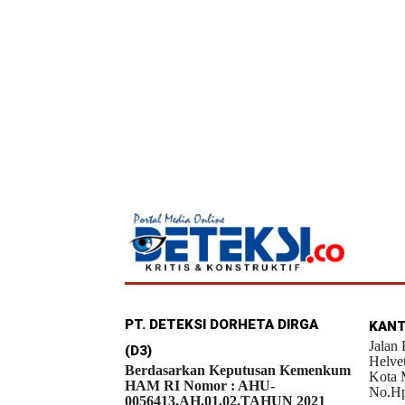
PT. DETEKSI DORHETA DIRGA
KANT
Jalan
(D3)
Helve
Berdasarkan Keputusan Kemenkum
Kota 
HAM RI Nomor : AHU-
No.Hp
0056413.AH.01.02.TAHUN 2021