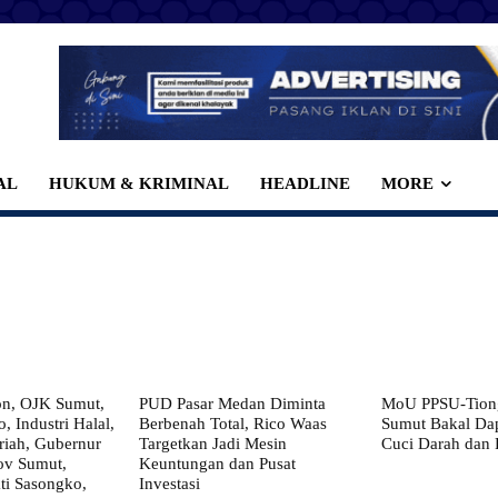
AL
HUKUM & KRIMINAL
HEADLINE
MORE
on, OJK Sumut,
PUD Pasar Medan Diminta
MoU PPSU-Tiong
, Industri Halal,
Berbenah Total, Rico Waas
Sumut Bakal Da
iah, Gubernur
Targetkan Jadi Mesin
Cuci Darah dan
ov Sumut,
Keuntungan dan Pusat
i Sasongko,
Investasi