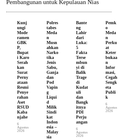
Pembangunan untuk Kepulauan Nias
Kunj
Polres
Bante
Pemk
ungi
tabes
ng
o
Mode
Meda
Lahir
Meda
ramen
n
dari
n
GBK
Musn
Luka:
Perku
P,
ahkan
5
at
Bupat
Narko
Fakta
Keter
i Karo
tika
Terse
bukaa
Serah
Jenis
mbun
n
kan
Sabu,
yi di
Infor
Surat
Ganja
Balik
masi,
Perny
dan
Trage
Cegah
ataan
Pod
di
Sengk
Resmi
Vapin
Kudat
eta
Penye
g
uli
Publi
rahan
Liqui
dan
k
Aset
d
Bangk
6
RSUD
Milik
itnya
Agustus
2026
Kaba
Sindi
PDI
njahe
kat
Perju
Indon
angan
6
esia –
Agustus
6
2026
Malay
Agustus
2026
sia