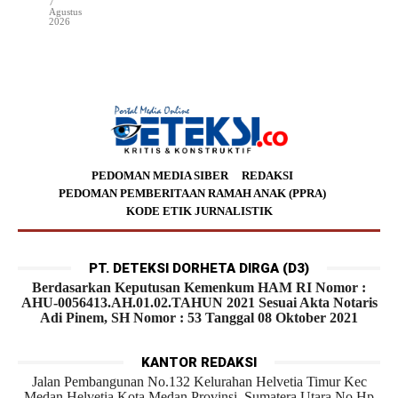
7
Agustus
2026
PEDOMAN MEDIA SIBER
REDAKSI
PEDOMAN PEMBERITAAN RAMAH ANAK (PPRA)
KODE ETIK JURNALISTIK
PT. DETEKSI DORHETA DIRGA (D3)
Berdasarkan Keputusan Kemenkum HAM RI Nomor :
AHU-0056413.AH.01.02.TAHUN 2021 Sesuai Akta Notaris
Adi Pinem, SH Nomor : 53 Tanggal 08 Oktober 2021
KANTOR REDAKSI
Jalan Pembangunan No.132 Kelurahan Helvetia Timur Kec
Medan Helvetia Kota Medan Provinsi Sumatera Utara No.Hp