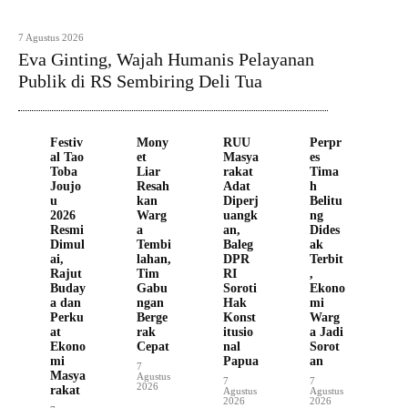
7 Agustus 2026
Eva Ginting, Wajah Humanis Pelayanan
Publik di RS Sembiring Deli Tua
Festiv
Mony
RUU
Perpr
al Tao
et
Masya
es
Toba
Liar
rakat
Tima
Joujo
Resah
Adat
h
u
kan
Diperj
Belitu
2026
Warg
uangk
ng
Resmi
a
an,
Dides
Dimul
Tembi
Baleg
ak
ai,
lahan,
DPR
Terbit
Rajut
Tim
RI
,
Buday
Gabu
Soroti
Ekono
a dan
ngan
Hak
mi
Perku
Berge
Konst
Warg
at
rak
itusio
a Jadi
Ekono
Cepat
nal
Sorot
mi
Papua
an
7
Masya
Agustus
7
7
2026
rakat
Agustus
Agustus
2026
2026