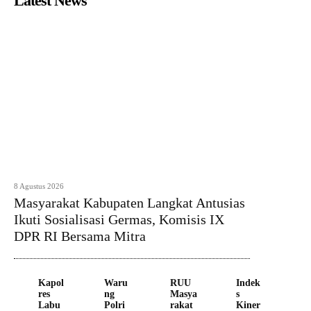
Latest News
8 Agustus 2026
Masyarakat Kabupaten Langkat Antusias
Ikuti Sosialisasi Germas, Komisis IX
DPR RI Bersama Mitra
Kapol
Waru
RUU
Indek
res
ng
Masya
s
Labu
Polri
rakat
Kiner