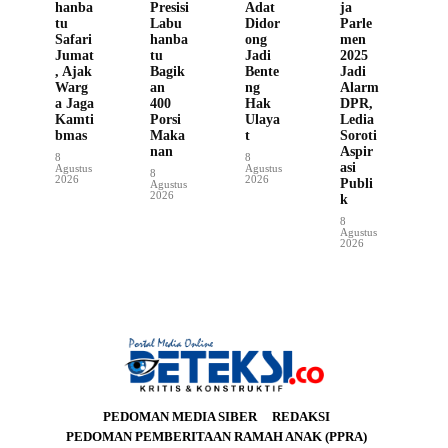
hanba
Presisi
Adat
ja
tu
Labu
Didor
Parle
Safari
hanba
ong
men
Jumat
tu
Jadi
2025
, Ajak
Bagik
Bente
Jadi
Warg
an
ng
Alarm
a Jaga
400
Hak
DPR,
Kamti
Porsi
Ulaya
Ledia
bmas
Maka
t
Soroti
nan
Aspir
8
8
asi
Agustus
Agustus
8
2026
2026
Publi
Agustus
2026
k
8
Agustus
2026
PEDOMAN MEDIA SIBER
REDAKSI
PEDOMAN PEMBERITAAN RAMAH ANAK (PPRA)