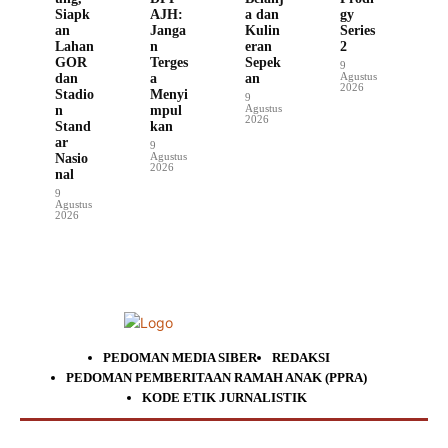
Siapk
AJH:
a dan
gy
an
Janga
Kulin
Series
Lahan
n
eran
2
GOR
Terges
Sepek
9
Agustus
dan
a
an
2026
Stadio
Menyi
9
Agustus
n
mpul
2026
Stand
kan
ar
9
Agustus
Nasio
2026
nal
9
Agustus
2026
PEDOMAN MEDIA SIBER
REDAKSI
PEDOMAN PEMBERITAAN RAMAH ANAK (PPRA)
KODE ETIK JURNALISTIK