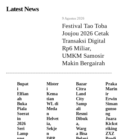
Latest News
9 Agustus 2026
Festival Tao Toba
Joujou 2026 Cetak
Transaksi Digital
Rp6 Miliar,
UMKM Samosir
Makin Bergairah
Bupat
Mister
Bazar
Praka
i
i
Citra
Marin
Elfian
Kema
Land
ir
ah
tian
City
Erwin
Buka
WL di
Samp
Siman
Piala
Meda
ali
gunso
Soerat
n
Resmi
ng
in
Helvet
Dibuk
Juara
2026
ia,
a,
Kickst
Seri
Sekje
Warg
riking
Lamp
n
a Bisa
ZXZ
ung,
DPP
Belanj
Prodi