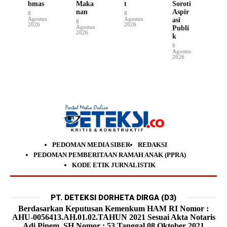
bmas
Maka
t
Soroti
nan
Aspir
8
8
Agustus
Agustus
asi
8
2026
2026
Agustus
Publi
2026
k
8
Agustus
2026
PEDOMAN MEDIA SIBER
REDAKSI
PEDOMAN PEMBERITAAN RAMAH ANAK (PPRA)
KODE ETIK JURNALISTIK
PT. DETEKSI DORHETA DIRGA (D3)
Berdasarkan Keputusan Kemenkum HAM RI Nomor :
AHU-0056413.AH.01.02.TAHUN 2021 Sesuai Akta Notaris
Adi Pinem, SH Nomor : 53 Tanggal 08 Oktober 2021