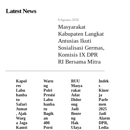
Latest News
8 Agustus 2026
Masyarakat
Kabupaten Langkat
Antusias Ikuti
Sosialisasi Germas,
Komisis IX DPR
RI Bersama Mitra
Kapol
Waru
RUU
Indek
res
ng
Masya
s
Labu
Polri
rakat
Kiner
hanba
Presisi
Adat
ja
tu
Labu
Didor
Parle
Safari
hanba
ong
men
Jumat
tu
Jadi
2025
, Ajak
Bagik
Bente
Jadi
Warg
an
ng
Alarm
a Jaga
400
Hak
DPR,
Kamti
Porsi
Ulaya
Ledia